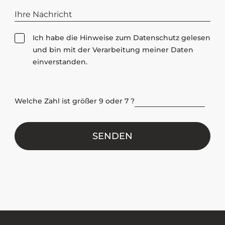
D
Ich habe die Hinweise zum
Datenschutz
gelesen
a
und bin mit der Verarbeitung meiner Daten
t
einverstanden.
e
n
s
Welche Zahl ist größer 9 oder 7 ?
c
h
u
t
z