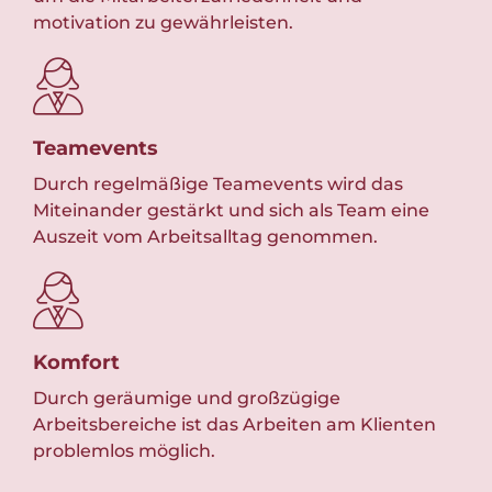
motivation zu gewährleisten.
ver
Teamevents
Fle
 die
Durch regelmäßige Teamevents wird das
Wir
Miteinander gestärkt und sich als Team eine
Die
Auszeit vom Arbeitsalltag genommen.
Ar
Komfort
Das
Durch geräumige und großzügige
Kom
ne
Arbeitsbereiche ist das Arbeiten am Klienten
amb
problemlos möglich.
Abw