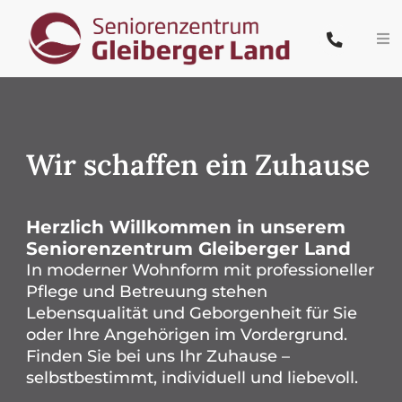
Zum
Inhalt
Tog
springen
Nav
Start
Team
Wir schaffen ein Zuhause
Pflege & Wohnen
Herzlich Willkommen in unserem
Leistungen
Seniorenzentrum Gleiberger Land
In moderner Wohnform mit professioneller
Pflege und Betreuung stehen
Karriere
Lebensqualität und Geborgenheit für Sie
oder Ihre Angehörigen im Vordergrund.
Kontakt
Finden Sie bei uns Ihr Zuhause –
selbstbestimmt, individuell und liebevoll.
PflegeButler.de